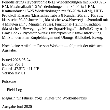
Periodisierung (Hypertrophie 8-12 Wiederholungen mit 60-80 % 1-
RM, Maximalkraft 1-5 Wiederholungen mit 85-95 % 1-RM,
Kraftausdauer 15-25 Wiederholungen mit 50-70 % 1-RM), HIIT-
Protokoll-Klassen (klassisches Tabata 8 Runden 20s an / 10s aus,
klassische 30-30-Intervalle, klassische 4×4-Norwegian-Protokoll mit
4 Minuten an / 3 Minuten Pause), Functional-Training-Tradition
(klassische 5 Bewegungs-Muster Squat/Hinge/Push/Pull/Carry nach
Gray Cook), Plyometrie-Praxis für explosive Kraft-Entwicklung.
Mit Stunden-Plan-Empfehlungen und Übungs-Bibliothek-Bezug.
Noch keine Artikel im Ressort Workout — folgt mit der nächsten
Ausgabe.
Issued
2026.05.24
Edition
Vol. I
Coords
47.5°N · 11.2°E
Version
rev. 01
Pulszone
— Field Log —
Magazin für Fitness, Yoga, Pilates und Workout-Praxis
Ausgabe Juni 2026