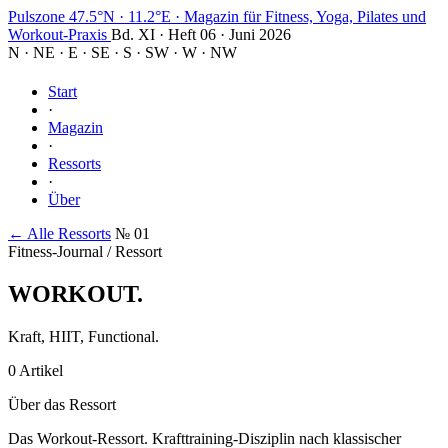
Pulszone
47.5°N · 11.2°E
·
Magazin für Fitness, Yoga, Pilates und
Workout-Praxis
Bd. XI · Heft 06 · Juni 2026
N
·
NE
·
E
·
SE
·
S
·
SW
·
W
·
NW
Start
·
Magazin
·
Ressorts
·
Über
← Alle Ressorts
№ 01
Fitness-Journal / Ressort
WORKOUT
.
Kraft, HIIT, Functional.
0 Artikel
Über das Ressort
Das Workout-Ressort. Krafttraining-Disziplin nach klassischer