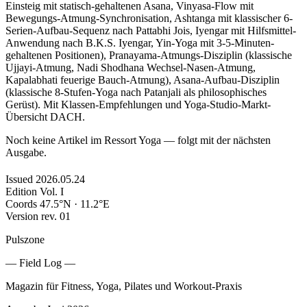
Einsteig mit statisch-gehaltenen Asana, Vinyasa-Flow mit
Bewegungs-Atmung-Synchronisation, Ashtanga mit klassischer 6-
Serien-Aufbau-Sequenz nach Pattabhi Jois, Iyengar mit Hilfsmittel-
Anwendung nach B.K.S. Iyengar, Yin-Yoga mit 3-5-Minuten-
gehaltenen Positionen), Pranayama-Atmungs-Disziplin (klassische
Ujjayi-Atmung, Nadi Shodhana Wechsel-Nasen-Atmung,
Kapalabhati feuerige Bauch-Atmung), Asana-Aufbau-Disziplin
(klassische 8-Stufen-Yoga nach Patanjali als philosophisches
Gerüst). Mit Klassen-Empfehlungen und Yoga-Studio-Markt-
Übersicht DACH.
Noch keine Artikel im Ressort Yoga — folgt mit der nächsten
Ausgabe.
Issued
2026.05.24
Edition
Vol. I
Coords
47.5°N · 11.2°E
Version
rev. 01
Pulszone
— Field Log —
Magazin für Fitness, Yoga, Pilates und Workout-Praxis