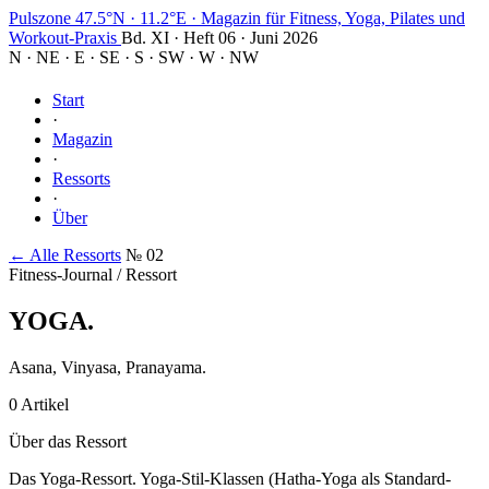
Pulszone
47.5°N · 11.2°E
·
Magazin für Fitness, Yoga, Pilates und
Workout-Praxis
Bd. XI · Heft 06 · Juni 2026
N
·
NE
·
E
·
SE
·
S
·
SW
·
W
·
NW
Start
·
Magazin
·
Ressorts
·
Über
← Alle Ressorts
№ 02
Fitness-Journal / Ressort
YOGA
.
Asana, Vinyasa, Pranayama.
0 Artikel
Über das Ressort
Das Yoga-Ressort. Yoga-Stil-Klassen (Hatha-Yoga als Standard-