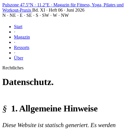
Pulszone
47.5°N · 11.2°E
·
Magazin für Fitness, Yoga, Pilates und
Workout-Praxis
Bd. XI · Heft 06 · Juni 2026
N
·
NE
·
E
·
SE
·
S
·
SW
·
W
·
NW
Start
·
Magazin
·
Ressorts
·
Über
Rechtliches
Datenschutz.
1. Allgemeine Hinweise
Diese Website ist statisch generiert. Es werden